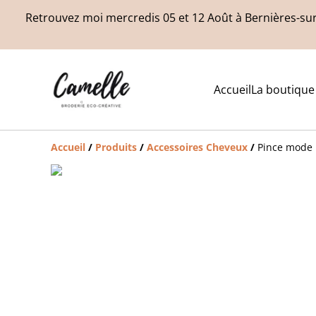
Retrouvez moi mercredis 05 et 12 Août à Bernières-sur
Accueil
La boutique
Accueil
/
Produits
/
Accessoires Cheveux
/
Pince mode 