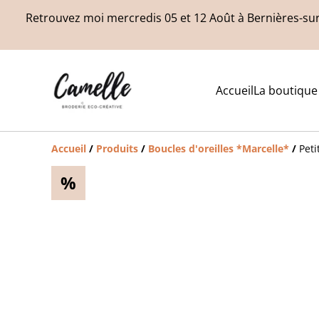
Retrouvez moi mercredis 05 et 12 Août à Bernières-sur
Accueil
La boutique
Accueil
/
Produits
/
Boucles d'oreilles *Marcelle*
/
Peti
%