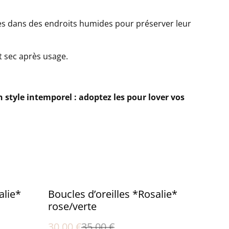
cles dans des endroits humides pour préserver leur
t sec après usage.
style intemporel : adoptez les pour lover vos
%
alie*
Boucles d’oreilles *Rosalie*
rose/verte
30,00 €
35,00 €