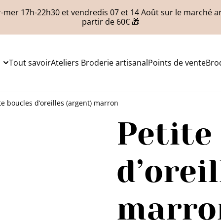
-mer 17h-22h30 et vendredis 07 et 14 Août sur le marché art
partir de 60€ 🎁
Tout savoir
Ateliers Broderie artisanal
Points de vente
Bro
te boucles d’oreilles (argent) marron
Petite
d’orei
marro