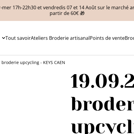
-mer 17h-22h30 et vendredis 07 et 14 Août sur le marché art
partir de 60€ 🎁
Tout savoir
Ateliers Broderie artisanal
Points de vente
Bro
er broderie upcycling - KEYS CAEN
19.09.2
broder
upcycl