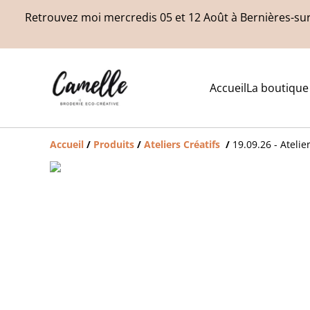
Retrouvez moi mercredis 05 et 12 Août à Bernières-sur
Accueil
La boutique
Accueil
/
Produits
/
Ateliers Créatifs
/
19.09.26 - Ateli